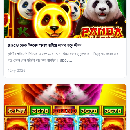
abc8 থেকে ফিটনেস অ্যাপ নামিয়ে আমার নতুন জীবন!
গৃহিণীর শরীরচর্চা: ফিটনেস অ্যাপে এলোমেলো জীবন থেকে সুশৃঙ্খলতা। কিন্তু গত কয়েক মাস
ধরে কেমন যেন শরীরটা ভার ভার লাগছিল। abc8...
12 জুন 2026