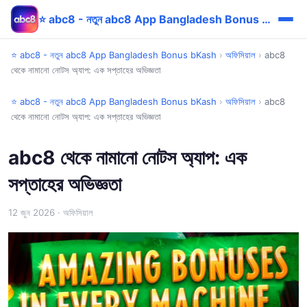
⭐ abc8 - নতুন abc8 App Bangladesh Bonus bKash
⭐ abc8 - নতুন abc8 App Bangladesh Bonus bKash
›
অফিসিয়াল
›
abc8
থেকে নামানো নোটস অ্যাপ: এক সপ্তাহের অভিজ্ঞতা
⭐ abc8 - নতুন abc8 App Bangladesh Bonus bKash
›
অফিসিয়াল
›
abc8
থেকে নামানো নোটস অ্যাপ: এক সপ্তাহের অভিজ্ঞতা
abc8 থেকে নামানো নোটস অ্যাপ: এক
সপ্তাহের অভিজ্ঞতা
12 জুন 2026
· অফিসিয়াল