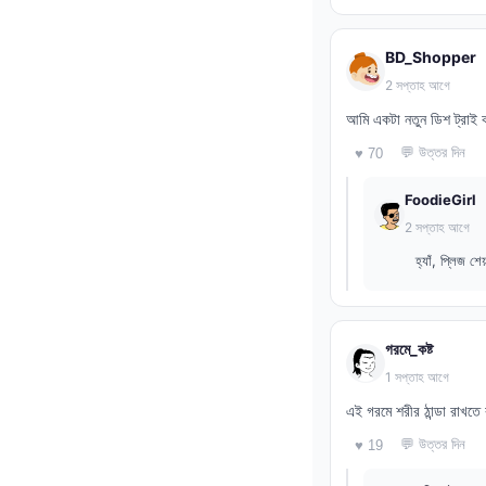
BD_Shopper
2 সপ্তাহ আগে
আমি একটা নতুন ডিশ ট্রাই ক
💬 উত্তর দিন
♥ 70
FoodieGirl
2 সপ্তাহ আগে
হ্যাঁ, প্লিজ 
গরমে_কষ্ট
1 সপ্তাহ আগে
এই গরমে শরীর ঠান্ডা রাখত
💬 উত্তর দিন
♥ 19