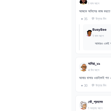
1 মাস আগে
আজকে অফিসের কাজ করতে গ
💬 উত্তর দিন
♥ 35
BusyBee
1 মাস আগে
আমারও একই অব
সাদিয়া_৯৯
4 দিন আগে
আমার বাসার ওয়াইফাই গত 
💬 উত্তর দিন
♥ 30
নেট_প্রবলেম
1 সপ্তাহ আগে