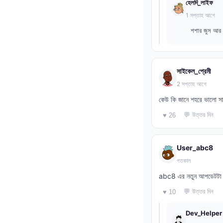
হেলদি_লাইফ
1 সপ্তাহ আগে
শশার জুস আর 
সাইকেল_প্রেমী
2 সপ্তাহ আগে
কেউ কি জানে শহরে ভালো সা
💬 উত্তর দিন
♥ 26
User_abc8
গতকাল
abc8 এর নতুন আপডেটটা ক
💬 উত্তর দিন
♥ 10
Dev_Helper