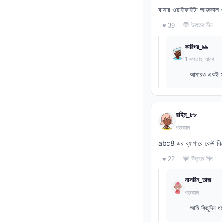
বাসার ওয়াইফাইটা আজকাল 
💬 উত্তর দিন
♥ 39
কারিগর_৯৯
1 সপ্তাহ আগে
আমারও একই সম
রহিম_৮৮
গতকাল
abc8 এর ব্যাপারে কেউ কিছ
💬 উত্তর দিন
♥ 22
নাসরিন_তাজ
গতকাল
আমি কিছুদিন ধ