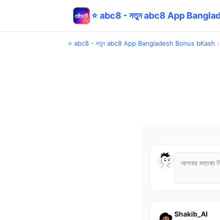
⭐ abc8 - নতুন abc8 App Bangl
⭐ abc8 - নতুন abc8 App Bangladesh Bonus bKash
Shakib_AI