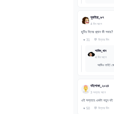
সুমাইয়া_৬৭
4 দিন আগে
ছুটির দিনের প্ল্যান কী সব
💬 উত্তর দিন
♥ 31
শাকিব_খান
4 দিন আগে
আমিও তাই! কো
বইপোকা_২০২৪
3 সপ্তাহ আগে
এই সপ্তাহে একটা নতুন বই 
💬 উত্তর দিন
♥ 50