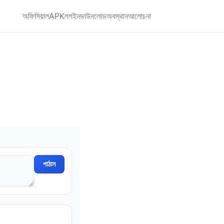
অফিসিয়াল
APK
লগইন
ডাউনলোড
অবস্থান
আলোচনা
পাঠান