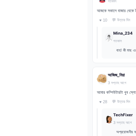
গতকাল
আজকে সকালে বাজার থেকে টা
💬 উত্তর দিন
♥ 10
Mina_234
গতকাল
বাহ! কী মাছ 
আজিজ_মিয়া
3 সপ্তাহ আগে
আমার কম্পিউটারটা খুব স্ল
💬 উত্তর দিন
♥ 28
TechFixer
3 সপ্তাহ আগে
অপ্রয়োজনীয় 