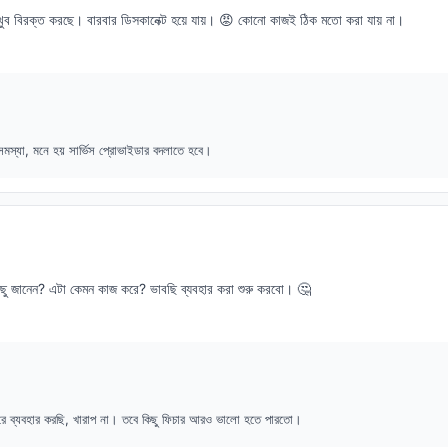
খুব বিরক্ত করছে। বারবার ডিসকানেক্ট হয়ে যায়। 😡 কোনো কাজই ঠিক মতো করা যায় না।
স্যা, মনে হয় সার্ভিস প্রোভাইডার বদলাতে হবে।
ু জানেন? এটা কেমন কাজ করে? ভাবছি ব্যবহার করা শুরু করবো। 🤔
রে ব্যবহার করছি, খারাপ না। তবে কিছু ফিচার আরও ভালো হতে পারতো।