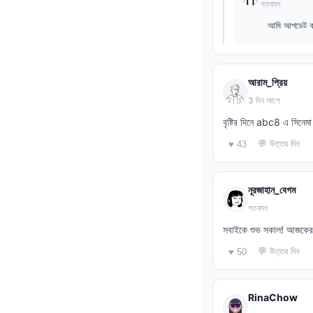
গতকাল
আমি আপডেট কর
আরাম_প্রিয়
3 দিন আগে
বৃষ্টির দিনে abc8 এ সিনে
💬 উত্তর দিন
♥ 43
নূরজাহান_বেগম
গতকাল
সবাইকে শুভ সকাল! আজকের 
💬 উত্তর দিন
♥ 50
RinaChow