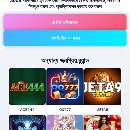
abc8 অফিসিয়াল প্ল্যাটফর্ম থেকে নিরাপদভাবে APK ডাউনলোড, লগইন ও
নিবন্ধন করুন এবং অ্যাপ্লিকেশন ব্যবহার শুরু করুন
APK ডাউনলোড
এখনই নিবন্ধন করুন
অন্যান্য জনপ্রিয় ব্র্যান্ড
ACE444
QQ777
JETA9