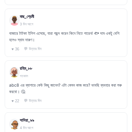
মাছ_প্রেমী
3 দিন আগে
বাজারে টাটকা ইলিশ এসেছে, যারা পছন্দ করেন কিনে নিতে পারেন! 🐟 দাম একটু বেশি
হলেও স্বাদ দারুণ।
💬 উত্তর দিন
♥ 36
রহিম_৮৮
গতকাল
abc8 এর ব্যাপারে কেউ কিছু জানেন? এটা কেমন কাজ করে? ভাবছি ব্যবহার করা শুরু
করবো। 🤔
💬 উত্তর দিন
♥ 22
সাদিয়া_৯৯
4 দিন আগে