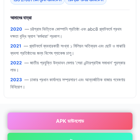
আমাদের যাত্রা
2020
— চট্টগ্রাম ভিত্তিক কোম্পানি প্রতিষ্ঠা এবং abc8 প্ল্যাটফর্মে প্রথম
দক্ষতা বৃদ্ধি অ্যাপ 'কর্মধারা' প্রকাশ।
2021
— প্ল্যাটফর্মে ব্যবহারকারী সংখ্যা ১ মিলিয়ন অতিক্রম এবং ছোট ও মাঝারি
ব্যবসা প্রতিষ্ঠানের জন্য বিশেষ প্যাকেজ চালু।
2022
— জাতীয় প্রযুক্তি উদ্ভাবন মেলায় 'সেরা এন্টারপ্রাইজ সমাধান' পুরস্কার
লাভ।
2023
— ঢাকার প্রধান কার্যালয়ে সম্প্রসারণ এবং আন্তর্জাতিক বাজার গবেষণায়
বিনিয়োগ।
APK ডাউনলোড