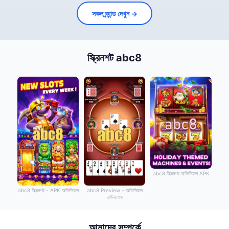
সকল ব্র্যান্ড দেখুন →
স্ক্রিনশট abc8
abc8 স্ক্রিনশট অফিসিয়াল APK
abc8 স্ক্রিনশট - APK অফিসিয়াল
abc8 Preview - অফিসিয়াল
ডাউনলোড
আমাদের সম্পর্কে