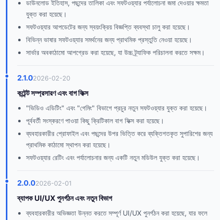
ডাউনলোড ইতিহাস, পছন্দের তালিকা এবং সফটওয়্যার পর্যালোচনা জমা দেওয়ার ক্ষমতা
যুক্ত করা হয়েছে।
সফটওয়্যার আপডেটের জন্য স্বয়ংক্রিয় বিজ্ঞপ্তি ব্যবস্থা চালু করা হয়েছে।
বিভিন্ন ভাষার সফটওয়্যার সমর্থনের জন্য প্রাথমিক প্রস্তুতি নেওয়া হয়েছে।
সার্ভার অবকাঠামো আপগ্রেড করা হয়েছে, যা উচ্চ ট্র্যাফিক পরিচালনা করতে সক্ষম।
2.1.0
2026-02-20
কন্টেন্ট সম্প্রসারণ এবং বাগ ফিক্স
"ভিডিও এডিটিং" এবং "গেমিং" বিভাগে প্রচুর নতুন সফটওয়্যার যুক্ত করা হয়েছে।
পূর্ববর্তী সংস্করণে পাওয়া কিছু ক্রিটিকাল বাগ ফিক্স করা হয়েছে।
ব্যবহারকারীর প্রোফাইল এবং পছন্দের উপর ভিত্তি করে ব্যক্তিগতকৃত সুপারিশের জন্য
প্রাথমিক কাঠামো স্থাপন করা হয়েছে।
সফটওয়্যার রেটিং এবং পর্যালোচনার জন্য একটি নতুন মডিউল যুক্ত করা হয়েছে।
2.0.0
2026-02-01
ব্যাপক UI/UX পুনর্গঠন এবং নতুন বিভাগ
ব্যবহারকারীর অভিজ্ঞতা উন্নত করতে সম্পূর্ণ UI/UX পুনর্গঠন করা হয়েছে, যার ফলে