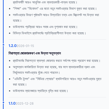
প্ল্যাটফর্মটি আরও আধুনিক এবং ব্যবহারকারী-বান্ধব হয়েছে।
"শিক্ষা" এবং "বিনোদন" এর মতো নতুন সফটওয়্যার বিভাগ যুক্ত করা হয়েছে।
সফটওয়্যার বিবরণ পৃষ্ঠাগুলি আরও বিস্তারিত তথ্য এবং স্ক্রিনশট সহ উন্নত করা
হয়েছে।
ডাউনলোড প্রক্রিয়া আরও সহজ এবং দৃশ্যমান করা হয়েছে।
বিভিন্ন ডিভাইসে প্ল্যাটফর্মের প্রতিক্রিয়াশীলতা উন্নত করা হয়েছে।
1.2.0
2026-01-15
নিরাপত্তা জোরদারকরণ এবং উন্নত অনুসন্ধান
প্ল্যাটফর্মের নিরাপত্তা ব্যবস্থা জোরদার করতে সর্বশেষ প্যাচ প্রয়োগ করা হয়েছে।
অনুসন্ধান কার্যকারিতা উন্নত করা হয়েছে, যার ফলে ব্যবহারকারীরা দ্রুত এবং
নির্ভুলভাবে সফটওয়্যার খুঁজে পেতে পারবেন।
"এডিটিং টুলস" এবং "মিডিয়া প্লেয়ার" ক্যাটাগরিতে আরও নতুন সফটওয়্যার যুক্ত
করা হয়েছে।
ডাউনলোড ম্যানেজারে স্থায়িত্ব বৃদ্ধি করা হয়েছে।
1.1.0
2025-12-28