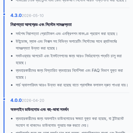
4.3.0
2026-05-10
নিরাপত্তা আপগ্রেড এবং সিস্টেম সামঞ্জস্যতা
সর্বশেষ নিরাপত্তা প্রোটোকল এবং এনক্রিপশন মানদণ্ড প্রয়োগ করা হয়েছে।
উইন্ডোজ, ম্যাক এবং লিনাক্স সহ বিভিন্ন অপারেটিং সিস্টেমের সাথে প্ল্যাটফর্মের
সামঞ্জস্যতা উন্নত করা হয়েছে।
সফটওয়্যার আপডেট এবং ইনস্টলেশনের জন্য আরও নির্ভরযোগ্য পদ্ধতি চালু করা
হয়েছে।
ব্যবহারকারীদের জন্য বিস্তারিত ব্যবহারের নির্দেশিকা এবং FAQ বিভাগ যুক্ত করা
হয়েছে।
সার্চ অ্যালগরিদম আরও উন্নত করা হয়েছে যাতে প্রাসঙ্গিক ফলাফল দ্রুত পাওয়া যায়।
4.0.0
2026-04-20
অফলাইন ডাউনলোড এবং বহু-ভাষা সমর্থন
ব্যবহারকারীদের জন্য অফলাইন ডাউনলোডের ক্ষমতা যুক্ত করা হয়েছে, যা ইন্টারনেট
সংযোগ না থাকলেও ডাউনলোড পুনরায় শুরু করতে দেয়।
প্ল্যাটফর্মের জন্য বহু-ভাষা সমর্থন চালু করা হয়েছে, প্রাথমিকভাবে বাংলা এবং ইংরেজি