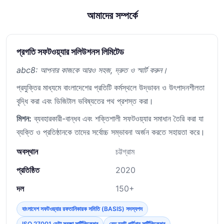
আমাদের সম্পর্কে
প্রগতি সফটওয়্যার সলিউশনস লিমিটেড
abc8: আপনার কাজকে আরও সহজ, দ্রুত ও স্মার্ট করুন।
প্রযুক্তির মাধ্যমে বাংলাদেশের প্রতিটি কর্মস্থলে উদ্ভাবন ও উৎপাদনশীলতা
বৃদ্ধি করা এবং ডিজিটাল ভবিষ্যতের পথ প্রশস্ত করা।
মিশন:
ব্যবহারকারী-বান্ধব এবং শক্তিশালী সফটওয়্যার সমাধান তৈরি করা যা
ব্যক্তি ও প্রতিষ্ঠানকে তাদের সর্বোচ্চ সম্ভাবনা অর্জন করতে সহায়তা করে।
অবস্থান
চট্টগ্রাম
প্রতিষ্ঠিত
2020
দল
150+
বাংলাদেশ সফটওয়্যার রফতানিকারক সমিতি (BASIS) সদস্যপদ
ISO 27001 ডেটা সুরক্ষা সার্টিফিকেশন
রেড হ্যাট পার্টনার সার্টিফিকেশন