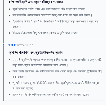
কর্মক্ষমতা উন্নতি এবং নতুন সফটওয়্যার সংযোজন
অ্যাপ্লিকেশন লোডিং সময় এবং ডাউনলোডের গতি উন্নত করা হয়েছে।
ব্যবহারকারীর প্রতিক্রিয়ার ভিত্তিতে কিছু ছোটখাটো বাগ ফিক্স করা হয়েছে।
"সোশ্যাল মিডিয়া" এবং "উৎপাদনশীলতা" ক্যাটাগরিতে নতুন সফটওয়্যার যুক্ত করা
হয়েছে।
ইউজার ইন্টারফেসে কিছু ছোটখাটো নকশার উন্নতি আনা হয়েছে।
1.0.0
2025-12-14
প্রাথমিক প্রকাশনা এবং মূল বৈশিষ্ট্যগুলির প্রবর্তন
abc8 প্ল্যাটফর্মের প্রথম সংস্করণ প্রকাশিত হয়েছে, যা ব্যবহারকারীদের জন্য একটি
নতুন সফটওয়্যার ডাউনলোড অভিজ্ঞতা নিয়ে এসেছে।
সফটওয়্যার ব্রাউজিং এবং ডাউনলোডের জন্য একটি সহজ এবং স্বজ্ঞাত ইন্টারফেস চালু
করা হয়েছে।
প্রাথমিক পর্যায়ে টুলস, ইউটিলিটি এবং বেসিক অ্যাপ্লিকেশনের একটি সীমিত সংগ্রহ
উপলব্ধ করা হয়েছে।
দ্রুত এবং নিরাপদ ডাউনলোডের জন্য মৌলিক কাঠামো স্থাপন করা হয়েছে।