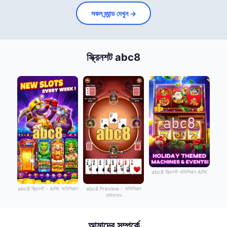
সকল ব্র্যান্ড দেখুন →
স্ক্রিনশট abc8
abc8 স্ক্রিনশট অফিসিয়াল APK
abc8 স্ক্রিনশট - APK অফিসিয়াল
abc8 Preview - অফিসিয়াল
ডাউনলোড
আমাদের সম্পর্কে