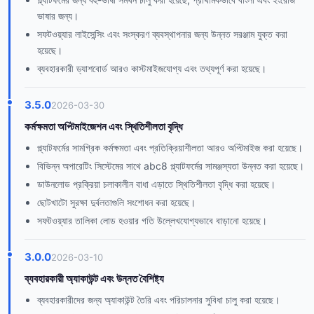
ভাষার জন্য।
সফটওয়্যার লাইসেন্সিং এবং সংস্করণ ব্যবস্থাপনার জন্য উন্নত সরঞ্জাম যুক্ত করা
হয়েছে।
ব্যবহারকারী ড্যাশবোর্ড আরও কাস্টমাইজযোগ্য এবং তথ্যপূর্ণ করা হয়েছে।
3.5.0
2026-03-30
কর্মক্ষমতা অপ্টিমাইজেশন এবং স্থিতিশীলতা বৃদ্ধি
প্ল্যাটফর্মের সামগ্রিক কর্মক্ষমতা এবং প্রতিক্রিয়াশীলতা আরও অপ্টিমাইজ করা হয়েছে।
বিভিন্ন অপারেটিং সিস্টেমের সাথে abc8 প্ল্যাটফর্মের সামঞ্জস্যতা উন্নত করা হয়েছে।
ডাউনলোড প্রক্রিয়া চলাকালীন বাধা এড়াতে স্থিতিশীলতা বৃদ্ধি করা হয়েছে।
ছোটখাটো সুরক্ষা দুর্বলতাগুলি সংশোধন করা হয়েছে।
সফটওয়্যার তালিকা লোড হওয়ার গতি উল্লেখযোগ্যভাবে বাড়ানো হয়েছে।
3.0.0
2026-03-10
ব্যবহারকারী অ্যাকাউন্ট এবং উন্নত বৈশিষ্ট্য
ব্যবহারকারীদের জন্য অ্যাকাউন্ট তৈরি এবং পরিচালনার সুবিধা চালু করা হয়েছে।