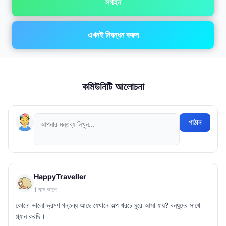
লগইন
এখনই নিবন্ধন করুন
কমিউনিটি আলোচনা
পাঠান
HappyTraveller
1 মাস আগে
কোনো ভালো ভ্রমণ গন্তব্য আছে যেখানে অল্প খরচে ঘুরে আসা যায়? বন্ধুদের সাথে
প্ল্যান করছি।