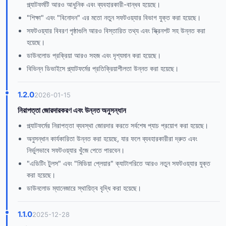
প্ল্যাটফর্মটি আরও আধুনিক এবং ব্যবহারকারী-বান্ধব হয়েছে।
"শিক্ষা" এবং "বিনোদন" এর মতো নতুন সফটওয়্যার বিভাগ যুক্ত করা হয়েছে।
সফটওয়্যার বিবরণ পৃষ্ঠাগুলি আরও বিস্তারিত তথ্য এবং স্ক্রিনশট সহ উন্নত করা
হয়েছে।
ডাউনলোড প্রক্রিয়া আরও সহজ এবং দৃশ্যমান করা হয়েছে।
বিভিন্ন ডিভাইসে প্ল্যাটফর্মের প্রতিক্রিয়াশীলতা উন্নত করা হয়েছে।
1.2.0
2026-01-15
নিরাপত্তা জোরদারকরণ এবং উন্নত অনুসন্ধান
প্ল্যাটফর্মের নিরাপত্তা ব্যবস্থা জোরদার করতে সর্বশেষ প্যাচ প্রয়োগ করা হয়েছে।
অনুসন্ধান কার্যকারিতা উন্নত করা হয়েছে, যার ফলে ব্যবহারকারীরা দ্রুত এবং
নির্ভুলভাবে সফটওয়্যার খুঁজে পেতে পারবেন।
"এডিটিং টুলস" এবং "মিডিয়া প্লেয়ার" ক্যাটাগরিতে আরও নতুন সফটওয়্যার যুক্ত
করা হয়েছে।
ডাউনলোড ম্যানেজারে স্থায়িত্ব বৃদ্ধি করা হয়েছে।
1.1.0
2025-12-28