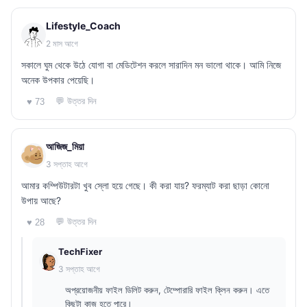
Lifestyle_Coach
2 মাস আগে
সকালে ঘুম থেকে উঠে যোগা বা মেডিটেশন করলে সারাদিন মন ভালো থাকে। আমি নিজে
অনেক উপকার পেয়েছি।
💬 উত্তর দিন
♥ 73
আজিজ_মিয়া
3 সপ্তাহ আগে
আমার কম্পিউটারটা খুব স্লো হয়ে গেছে। কী করা যায়? ফরম্যাট করা ছাড়া কোনো
উপায় আছে?
💬 উত্তর দিন
♥ 28
TechFixer
3 সপ্তাহ আগে
অপ্রয়োজনীয় ফাইল ডিলিট করুন, টেম্পোরারি ফাইল ক্লিন করুন। এতে
কিছুটা কাজ হতে পারে।