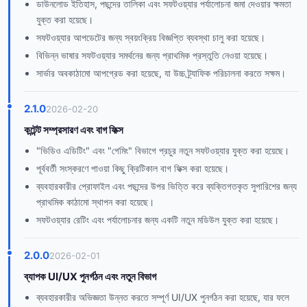
ডাউনলোড ইতিহাস, পছন্দের তালিকা এবং সফটওয়্যার পর্যালোচনা জমা দেওয়ার ক্ষমতা
যুক্ত করা হয়েছে।
সফটওয়্যার আপডেটের জন্য স্বয়ংক্রিয় বিজ্ঞপ্তি ব্যবস্থা চালু করা হয়েছে।
বিভিন্ন ভাষার সফটওয়্যার সমর্থনের জন্য প্রাথমিক প্রস্তুতি নেওয়া হয়েছে।
সার্ভার অবকাঠামো আপগ্রেড করা হয়েছে, যা উচ্চ ট্র্যাফিক পরিচালনা করতে সক্ষম।
2.1.0
2026-02-20
কন্টেন্ট সম্প্রসারণ এবং বাগ ফিক্স
"ভিডিও এডিটিং" এবং "গেমিং" বিভাগে প্রচুর নতুন সফটওয়্যার যুক্ত করা হয়েছে।
পূর্ববর্তী সংস্করণে পাওয়া কিছু ক্রিটিকাল বাগ ফিক্স করা হয়েছে।
ব্যবহারকারীর প্রোফাইল এবং পছন্দের উপর ভিত্তি করে ব্যক্তিগতকৃত সুপারিশের জন্য
প্রাথমিক কাঠামো স্থাপন করা হয়েছে।
সফটওয়্যার রেটিং এবং পর্যালোচনার জন্য একটি নতুন মডিউল যুক্ত করা হয়েছে।
2.0.0
2026-02-01
ব্যাপক UI/UX পুনর্গঠন এবং নতুন বিভাগ
ব্যবহারকারীর অভিজ্ঞতা উন্নত করতে সম্পূর্ণ UI/UX পুনর্গঠন করা হয়েছে, যার ফলে