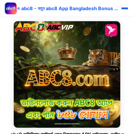
⭐ abc8 - নতুন abc8 App Bangladesh Bonus bKash