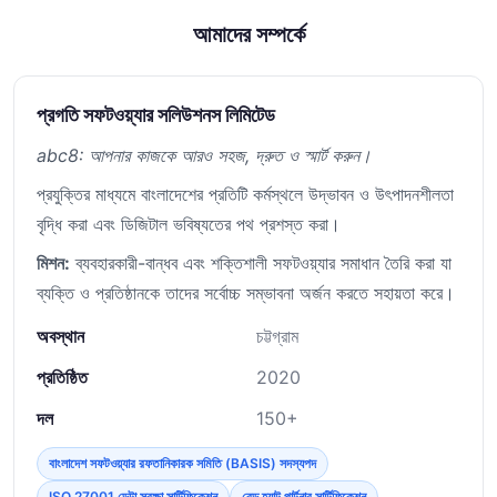
আমাদের সম্পর্কে
প্রগতি সফটওয়্যার সলিউশনস লিমিটেড
abc8: আপনার কাজকে আরও সহজ, দ্রুত ও স্মার্ট করুন।
প্রযুক্তির মাধ্যমে বাংলাদেশের প্রতিটি কর্মস্থলে উদ্ভাবন ও উৎপাদনশীলতা
বৃদ্ধি করা এবং ডিজিটাল ভবিষ্যতের পথ প্রশস্ত করা।
মিশন:
ব্যবহারকারী-বান্ধব এবং শক্তিশালী সফটওয়্যার সমাধান তৈরি করা যা
ব্যক্তি ও প্রতিষ্ঠানকে তাদের সর্বোচ্চ সম্ভাবনা অর্জন করতে সহায়তা করে।
অবস্থান
চট্টগ্রাম
প্রতিষ্ঠিত
2020
দল
150+
বাংলাদেশ সফটওয়্যার রফতানিকারক সমিতি (BASIS) সদস্যপদ
ISO 27001 ডেটা সুরক্ষা সার্টিফিকেশন
রেড হ্যাট পার্টনার সার্টিফিকেশন