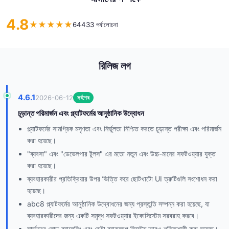
4.8
★
★
★
★
★
64433 পর্যালোচনা
রিলিজ লগ
4.6.1
2026-06-12
সর্বশেষ
চূড়ান্ত পরিমার্জন এবং প্ল্যাটফর্মের আনুষ্ঠানিক উদ্বোধন
প্ল্যাটফর্মের সামগ্রিক মসৃণতা এবং নির্ভুলতা নিশ্চিত করতে চূড়ান্ত পরীক্ষা এবং পরিমার্জন
করা হয়েছে।
"ব্যবসা" এবং "ডেভেলপার টুলস" এর মতো নতুন এবং উচ্চ-মানের সফটওয়্যার যুক্ত
করা হয়েছে।
ব্যবহারকারীর প্রতিক্রিয়ার উপর ভিত্তি করে ছোটখাটো UI ত্রুটিগুলি সংশোধন করা
হয়েছে।
abc8 প্ল্যাটফর্মের আনুষ্ঠানিক উদ্বোধনের জন্য প্রস্তুতি সম্পন্ন করা হয়েছে, যা
ব্যবহারকারীদের জন্য একটি সমৃদ্ধ সফটওয়্যার ইকোসিস্টেম সরবরাহ করবে।
সার্ভারের লোড ব্যালেন্সিং এবং ডেটা ব্যাকআপ সিস্টেম আরও শক্তিশালী করা হয়েছে।