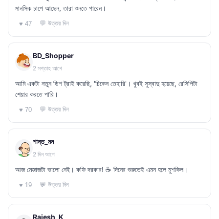
মানসিক চাপে আছেন, তারা শুনতে পারেন।
💬 উত্তর দিন
♥ 47
BD_Shopper
2 সপ্তাহ আগে
আমি একটা নতুন ডিশ ট্রাই করেছি, 'চিকেন তেহারি'। খুবই সুস্বাদু হয়েছে, রেসিপিটা
শেয়ার করতে পারি।
💬 উত্তর দিন
♥ 70
শান্ত_মন
2 দিন আগে
আজ মেজাজটা ভালো নেই। কফি দরকার! ☕️ দিনের শুরুতেই এমন হলে মুশকিল।
💬 উত্তর দিন
♥ 19
Rajesh_K