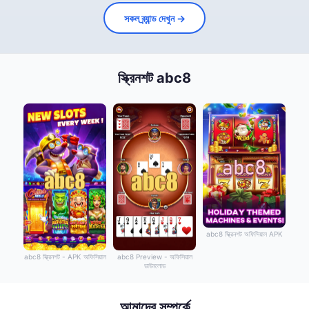
সকল ব্র্যান্ড দেখুন →
স্ক্রিনশট abc8
abc8 স্ক্রিনশট অফিসিয়াল APK
abc8 স্ক্রিনশট - APK অফিসিয়াল
abc8 Preview - অফিসিয়াল
ডাউনলোড
আমাদের সম্পর্কে