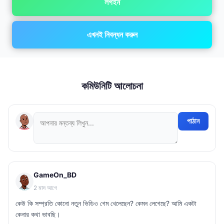
লগইন
এখনই নিবন্ধন করুন
কমিউনিটি আলোচনা
পাঠান
GameOn_BD
2 মাস আগে
কেউ কি সম্প্রতি কোনো নতুন ভিডিও গেম খেলেছেন? কেমন লেগেছে? আমি একটা
কেনার কথা ভাবছি।