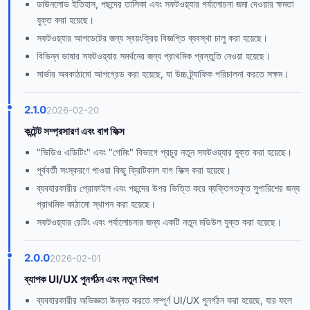
ডাউনলোড ইতিহাস, পছন্দের তালিকা এবং সফটওয়্যার পর্যালোচনা জমা দেওয়ার ক্ষমতা
যুক্ত করা হয়েছে।
সফটওয়্যার আপডেটের জন্য স্বয়ংক্রিয় বিজ্ঞপ্তি ব্যবস্থা চালু করা হয়েছে।
বিভিন্ন ভাষার সফটওয়্যার সমর্থনের জন্য প্রাথমিক প্রস্তুতি নেওয়া হয়েছে।
সার্ভার অবকাঠামো আপগ্রেড করা হয়েছে, যা উচ্চ ট্র্যাফিক পরিচালনা করতে সক্ষম।
2.1.0
2026-02-20
কন্টেন্ট সম্প্রসারণ এবং বাগ ফিক্স
"ভিডিও এডিটিং" এবং "গেমিং" বিভাগে প্রচুর নতুন সফটওয়্যার যুক্ত করা হয়েছে।
পূর্ববর্তী সংস্করণে পাওয়া কিছু ক্রিটিকাল বাগ ফিক্স করা হয়েছে।
ব্যবহারকারীর প্রোফাইল এবং পছন্দের উপর ভিত্তি করে ব্যক্তিগতকৃত সুপারিশের জন্য
প্রাথমিক কাঠামো স্থাপন করা হয়েছে।
সফটওয়্যার রেটিং এবং পর্যালোচনার জন্য একটি নতুন মডিউল যুক্ত করা হয়েছে।
2.0.0
2026-02-01
ব্যাপক UI/UX পুনর্গঠন এবং নতুন বিভাগ
ব্যবহারকারীর অভিজ্ঞতা উন্নত করতে সম্পূর্ণ UI/UX পুনর্গঠন করা হয়েছে, যার ফলে