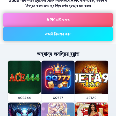
abc8 অফিসিয়াল প্ল্যাটফর্ম থেকে নিরাপদভাবে APK ডাউনলোড, লগইন ও
নিবন্ধন করুন এবং অ্যাপ্লিকেশন ব্যবহার শুরু করুন
APK ডাউনলোড
এখনই নিবন্ধন করুন
অন্যান্য জনপ্রিয় ব্র্যান্ড
ACE444
QQ777
JETA9