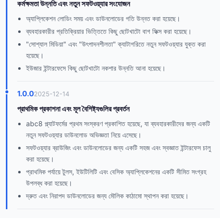
কর্মক্ষমতা উন্নতি এবং নতুন সফটওয়্যার সংযোজন
অ্যাপ্লিকেশন লোডিং সময় এবং ডাউনলোডের গতি উন্নত করা হয়েছে।
ব্যবহারকারীর প্রতিক্রিয়ার ভিত্তিতে কিছু ছোটখাটো বাগ ফিক্স করা হয়েছে।
"সোশ্যাল মিডিয়া" এবং "উৎপাদনশীলতা" ক্যাটাগরিতে নতুন সফটওয়্যার যুক্ত করা
হয়েছে।
ইউজার ইন্টারফেসে কিছু ছোটখাটো নকশার উন্নতি আনা হয়েছে।
1.0.0
2025-12-14
প্রাথমিক প্রকাশনা এবং মূল বৈশিষ্ট্যগুলির প্রবর্তন
abc8 প্ল্যাটফর্মের প্রথম সংস্করণ প্রকাশিত হয়েছে, যা ব্যবহারকারীদের জন্য একটি
নতুন সফটওয়্যার ডাউনলোড অভিজ্ঞতা নিয়ে এসেছে।
সফটওয়্যার ব্রাউজিং এবং ডাউনলোডের জন্য একটি সহজ এবং স্বজ্ঞাত ইন্টারফেস চালু
করা হয়েছে।
প্রাথমিক পর্যায়ে টুলস, ইউটিলিটি এবং বেসিক অ্যাপ্লিকেশনের একটি সীমিত সংগ্রহ
উপলব্ধ করা হয়েছে।
দ্রুত এবং নিরাপদ ডাউনলোডের জন্য মৌলিক কাঠামো স্থাপন করা হয়েছে।