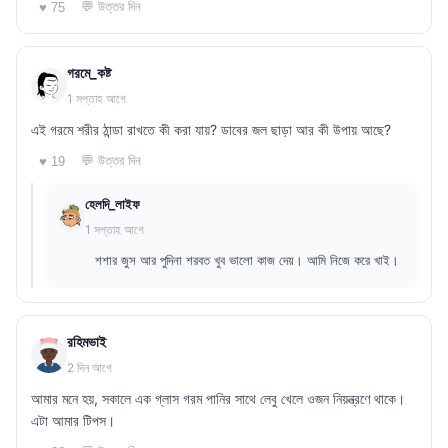
💬 উত্তর দিন
♥ 75
গরমে_কষ্ট
1 সপ্তাহ আগে
এই গরমে শরীর ঠান্ডা রাখতে কী করা যায়? ডাবের জল ছাড়া আর কী উপায় আছে?
💬 উত্তর দিন
♥ 19
হেলদি_লাইফ
1 সপ্তাহ আগে
শশার জুস আর পুদিনা শরবত খুব ভালো কাজ দেয়। আমি নিজে করে খাই।
রহিমভাই
2 দিন আগে
আমার মনে হয়, সকালে এক গ্লাস গরম পানির সাথে লেবু খেলে ওজন নিয়ন্ত্রণে থাকে।
এটা আমার টিপস।