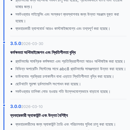
ভাষার জন্য।
সফটওয়্যার লাইসেন্সিং এবং সংস্করণ ব্যবস্থাপনার জন্য উন্নত সরঞ্জাম যুক্ত করা
হয়েছে।
ব্যবহারকারী ড্যাশবোর্ড আরও কাস্টমাইজযোগ্য এবং তথ্যপূর্ণ করা হয়েছে।
3.5.0
2026-03-30
কর্মক্ষমতা অপ্টিমাইজেশন এবং স্থিতিশীলতা বৃদ্ধি
প্ল্যাটফর্মের সামগ্রিক কর্মক্ষমতা এবং প্রতিক্রিয়াশীলতা আরও অপ্টিমাইজ করা হয়েছে।
বিভিন্ন অপারেটিং সিস্টেমের সাথে abc8 প্ল্যাটফর্মের সামঞ্জস্যতা উন্নত করা হয়েছে।
ডাউনলোড প্রক্রিয়া চলাকালীন বাধা এড়াতে স্থিতিশীলতা বৃদ্ধি করা হয়েছে।
ছোটখাটো সুরক্ষা দুর্বলতাগুলি সংশোধন করা হয়েছে।
সফটওয়্যার তালিকা লোড হওয়ার গতি উল্লেখযোগ্যভাবে বাড়ানো হয়েছে।
3.0.0
2026-03-10
ব্যবহারকারী অ্যাকাউন্ট এবং উন্নত বৈশিষ্ট্য
ব্যবহারকারীদের জন্য অ্যাকাউন্ট তৈরি এবং পরিচালনার সুবিধা চালু করা হয়েছে।