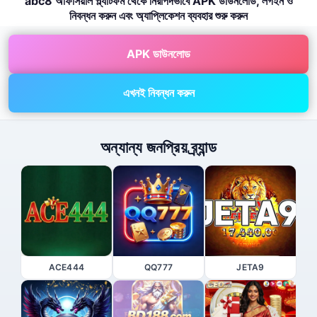
abc8 অফিসিয়াল প্ল্যাটফর্ম থেকে নিরাপদভাবে APK ডাউনলোড, লগইন ও
নিবন্ধন করুন এবং অ্যাপ্লিকেশন ব্যবহার শুরু করুন
APK ডাউনলোড
এখনই নিবন্ধন করুন
অন্যান্য জনপ্রিয় ব্র্যান্ড
ACE444
QQ777
JETA9