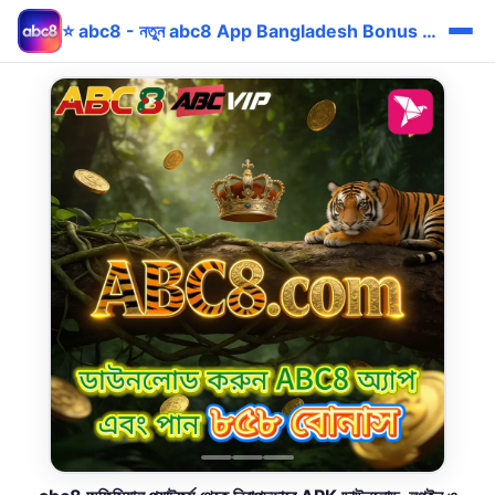
⭐ abc8 - নতুন abc8 App Bangladesh Bonus bKash