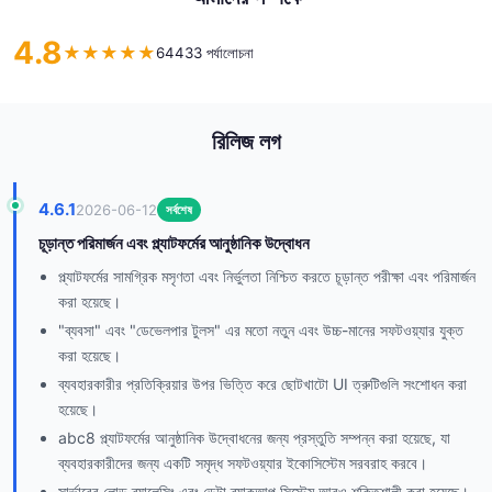
4.8
★
★
★
★
★
64433 পর্যালোচনা
রিলিজ লগ
4.6.1
2026-06-12
সর্বশেষ
চূড়ান্ত পরিমার্জন এবং প্ল্যাটফর্মের আনুষ্ঠানিক উদ্বোধন
প্ল্যাটফর্মের সামগ্রিক মসৃণতা এবং নির্ভুলতা নিশ্চিত করতে চূড়ান্ত পরীক্ষা এবং পরিমার্জন
করা হয়েছে।
"ব্যবসা" এবং "ডেভেলপার টুলস" এর মতো নতুন এবং উচ্চ-মানের সফটওয়্যার যুক্ত
করা হয়েছে।
ব্যবহারকারীর প্রতিক্রিয়ার উপর ভিত্তি করে ছোটখাটো UI ত্রুটিগুলি সংশোধন করা
হয়েছে।
abc8 প্ল্যাটফর্মের আনুষ্ঠানিক উদ্বোধনের জন্য প্রস্তুতি সম্পন্ন করা হয়েছে, যা
ব্যবহারকারীদের জন্য একটি সমৃদ্ধ সফটওয়্যার ইকোসিস্টেম সরবরাহ করবে।
সার্ভারের লোড ব্যালেন্সিং এবং ডেটা ব্যাকআপ সিস্টেম আরও শক্তিশালী করা হয়েছে।