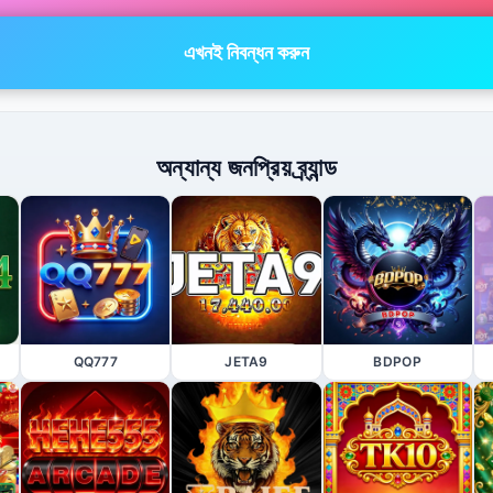
এখনই নিবন্ধন করুন
অন্যান্য জনপ্রিয় ব্র্যান্ড
QQ777
JETA9
BDPOP