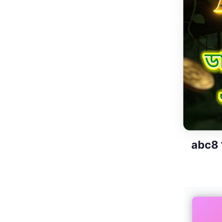
abc8 অফ