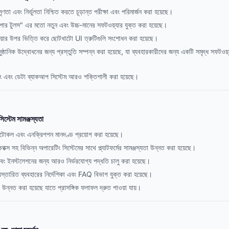
মসৃণতা এবং নির্ভুলতা নিশ্চিত করতে চূড়ান্ত পরীক্ষা এবং পরিমার্জন করা হয়েছে।
ার টুলস" এর মতো নতুন এবং উচ্চ-মানের সফটওয়্যার যুক্ত করা হয়েছে।
রিয়ার উপর ভিত্তি করে ছোটখাটো UI ত্রুটিগুলি সংশোধন করা হয়েছে।
ুষ্ঠানিক উদ্বোধনের জন্য প্রস্তুতি সম্পন্ন করা হয়েছে, যা ব্যবহারকারীদের জন্য একটি সমৃদ্ধ সফটওয
ন্সিং এবং ডেটা ব্যাকআপ সিস্টেম আরও শক্তিশালী করা হয়েছে।
স্টেম সামঞ্জস্যতা
রোটোকল এবং এনক্রিপশন মানদণ্ড প্রয়োগ করা হয়েছে।
াক্স সহ বিভিন্ন অপারেটিং সিস্টেমের সাথে প্ল্যাটফর্মের সামঞ্জস্যতা উন্নত করা হয়েছে।
ং ইনস্টলেশনের জন্য আরও নির্ভরযোগ্য পদ্ধতি চালু করা হয়েছে।
িস্তারিত ব্যবহারের নির্দেশিকা এবং FAQ বিভাগ যুক্ত করা হয়েছে।
উন্নত করা হয়েছে যাতে প্রাসঙ্গিক ফলাফল দ্রুত পাওয়া যায়।