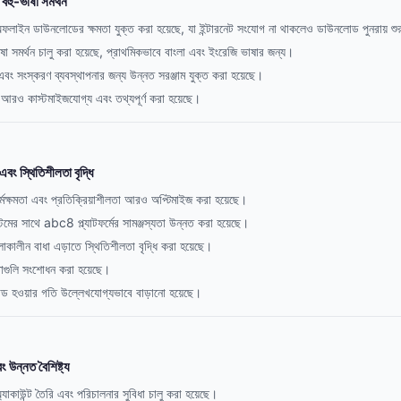
হু-ভাষা সমর্থন
অফলাইন ডাউনলোডের ক্ষমতা যুক্ত করা হয়েছে, যা ইন্টারনেট সংযোগ না থাকলেও ডাউনলোড পুনরায় শু
-ভাষা সমর্থন চালু করা হয়েছে, প্রাথমিকভাবে বাংলা এবং ইংরেজি ভাষার জন্য।
 এবং সংস্করণ ব্যবস্থাপনার জন্য উন্নত সরঞ্জাম যুক্ত করা হয়েছে।
ড আরও কাস্টমাইজযোগ্য এবং তথ্যপূর্ণ করা হয়েছে।
এবং স্থিতিশীলতা বৃদ্ধি
 কর্মক্ষমতা এবং প্রতিক্রিয়াশীলতা আরও অপ্টিমাইজ করা হয়েছে।
টেমের সাথে abc8 প্ল্যাটফর্মের সামঞ্জস্যতা উন্নত করা হয়েছে।
াকালীন বাধা এড়াতে স্থিতিশীলতা বৃদ্ধি করা হয়েছে।
লতাগুলি সংশোধন করা হয়েছে।
ড হওয়ার গতি উল্লেখযোগ্যভাবে বাড়ানো হয়েছে।
ং উন্নত বৈশিষ্ট্য
্যাকাউন্ট তৈরি এবং পরিচালনার সুবিধা চালু করা হয়েছে।