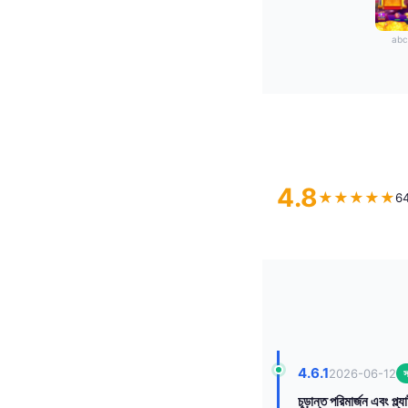
abc8
4.8
★
★
★
★
★
64
4.6.1
2026-06-12
স
চূড়ান্ত পরিমার্জন এবং প্ল