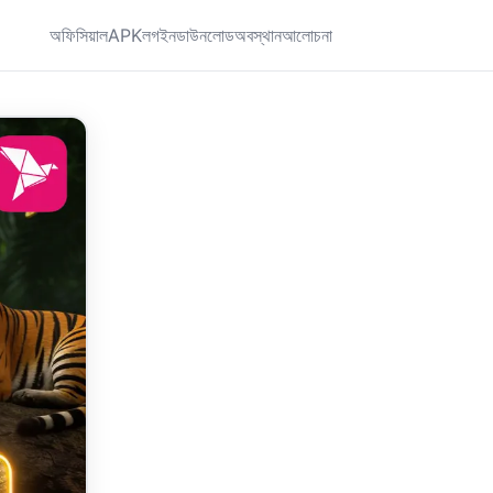
অফিসিয়াল
APK
লগইন
ডাউনলোড
অবস্থান
আলোচনা