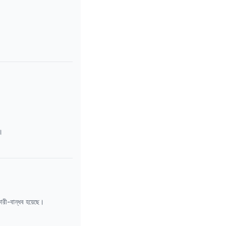
।
ারী-বান্ধব হয়েছে।