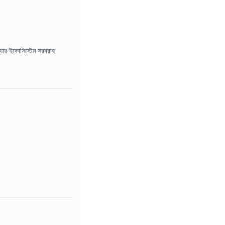
়্যার ইকোসিস্টেম সরবরাহ