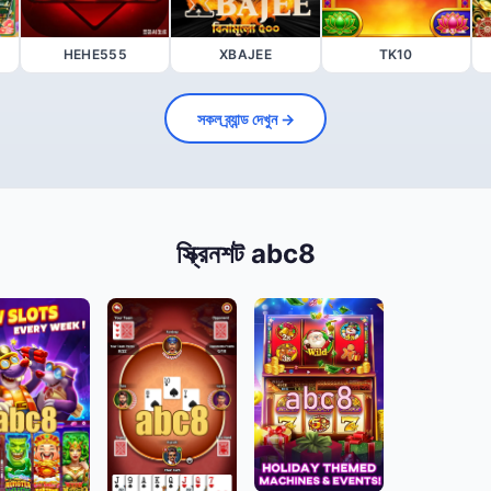
HEHE555
XBAJEE
TK10
সকল ব্র্যান্ড দেখুন →
স্ক্রিনশট abc8