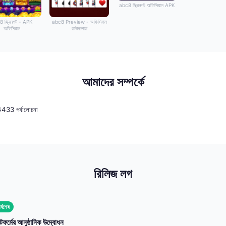
abc8 স্ক্রিনশট অফিসিয়াল APK
 স্ক্রিনশট - APK
abc8 Preview - অফিসিয়াল
অফিসিয়াল
ডাউনলোড
আমাদের সম্পর্কে
433 পর্যালোচনা
রিলিজ লগ
র্বশেষ
্যাটফর্মের আনুষ্ঠানিক উদ্বোধন