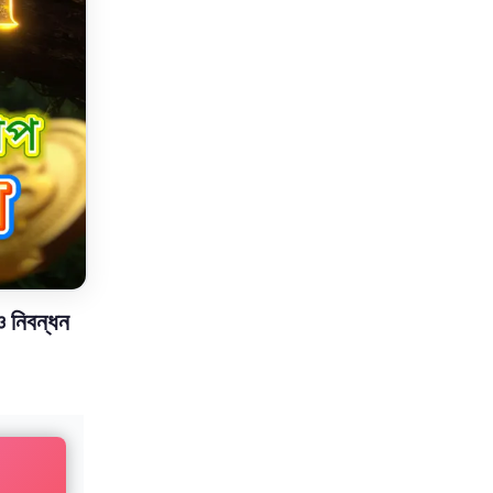
 নিবন্ধন