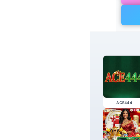
ACE444