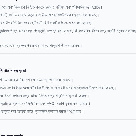
মসৃণতা এবং নির্ভুলতা নিশ্চিত করতে চূড়ান্ত পরীক্ষা এবং পরিমার্জন করা হয়েছে।
ার টুলস" এর মতো নতুন এবং উচ্চ-মানের সফটওয়্যার যুক্ত করা হয়েছে।
রিয়ার উপর ভিত্তি করে ছোটখাটো UI ত্রুটিগুলি সংশোধন করা হয়েছে।
ুষ্ঠানিক উদ্বোধনের জন্য প্রস্তুতি সম্পন্ন করা হয়েছে, যা ব্যবহারকারীদের জন্য একটি সমৃদ্ধ সফটওয
ন্সিং এবং ডেটা ব্যাকআপ সিস্টেম আরও শক্তিশালী করা হয়েছে।
স্টেম সামঞ্জস্যতা
রোটোকল এবং এনক্রিপশন মানদণ্ড প্রয়োগ করা হয়েছে।
াক্স সহ বিভিন্ন অপারেটিং সিস্টেমের সাথে প্ল্যাটফর্মের সামঞ্জস্যতা উন্নত করা হয়েছে।
ং ইনস্টলেশনের জন্য আরও নির্ভরযোগ্য পদ্ধতি চালু করা হয়েছে।
িস্তারিত ব্যবহারের নির্দেশিকা এবং FAQ বিভাগ যুক্ত করা হয়েছে।
উন্নত করা হয়েছে যাতে প্রাসঙ্গিক ফলাফল দ্রুত পাওয়া যায়।