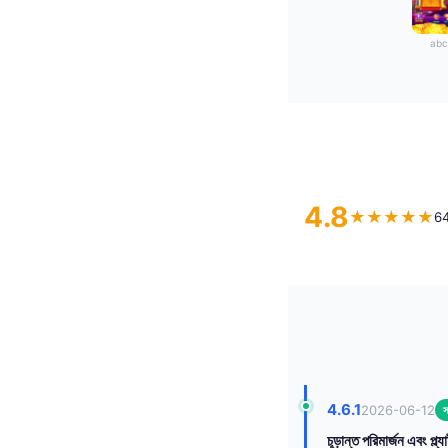
abc8
4.8
★
★
★
★
★
64
4.6.1
2026-06-12
স
চূড়ান্ত পরিমার্জন এবং প্ল