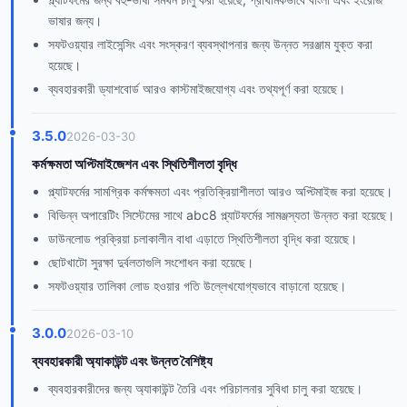
ভাষার জন্য।
সফটওয়্যার লাইসেন্সিং এবং সংস্করণ ব্যবস্থাপনার জন্য উন্নত সরঞ্জাম যুক্ত করা
হয়েছে।
ব্যবহারকারী ড্যাশবোর্ড আরও কাস্টমাইজযোগ্য এবং তথ্যপূর্ণ করা হয়েছে।
3.5.0
2026-03-30
কর্মক্ষমতা অপ্টিমাইজেশন এবং স্থিতিশীলতা বৃদ্ধি
প্ল্যাটফর্মের সামগ্রিক কর্মক্ষমতা এবং প্রতিক্রিয়াশীলতা আরও অপ্টিমাইজ করা হয়েছে।
বিভিন্ন অপারেটিং সিস্টেমের সাথে abc8 প্ল্যাটফর্মের সামঞ্জস্যতা উন্নত করা হয়েছে।
ডাউনলোড প্রক্রিয়া চলাকালীন বাধা এড়াতে স্থিতিশীলতা বৃদ্ধি করা হয়েছে।
ছোটখাটো সুরক্ষা দুর্বলতাগুলি সংশোধন করা হয়েছে।
সফটওয়্যার তালিকা লোড হওয়ার গতি উল্লেখযোগ্যভাবে বাড়ানো হয়েছে।
3.0.0
2026-03-10
ব্যবহারকারী অ্যাকাউন্ট এবং উন্নত বৈশিষ্ট্য
ব্যবহারকারীদের জন্য অ্যাকাউন্ট তৈরি এবং পরিচালনার সুবিধা চালু করা হয়েছে।