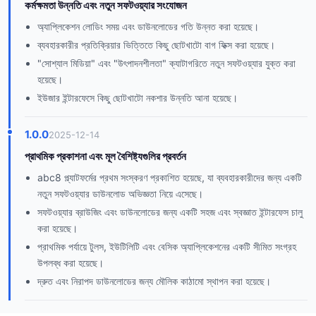
কর্মক্ষমতা উন্নতি এবং নতুন সফটওয়্যার সংযোজন
অ্যাপ্লিকেশন লোডিং সময় এবং ডাউনলোডের গতি উন্নত করা হয়েছে।
ব্যবহারকারীর প্রতিক্রিয়ার ভিত্তিতে কিছু ছোটখাটো বাগ ফিক্স করা হয়েছে।
"সোশ্যাল মিডিয়া" এবং "উৎপাদনশীলতা" ক্যাটাগরিতে নতুন সফটওয়্যার যুক্ত করা
হয়েছে।
ইউজার ইন্টারফেসে কিছু ছোটখাটো নকশার উন্নতি আনা হয়েছে।
1.0.0
2025-12-14
প্রাথমিক প্রকাশনা এবং মূল বৈশিষ্ট্যগুলির প্রবর্তন
abc8 প্ল্যাটফর্মের প্রথম সংস্করণ প্রকাশিত হয়েছে, যা ব্যবহারকারীদের জন্য একটি
নতুন সফটওয়্যার ডাউনলোড অভিজ্ঞতা নিয়ে এসেছে।
সফটওয়্যার ব্রাউজিং এবং ডাউনলোডের জন্য একটি সহজ এবং স্বজ্ঞাত ইন্টারফেস চালু
করা হয়েছে।
প্রাথমিক পর্যায়ে টুলস, ইউটিলিটি এবং বেসিক অ্যাপ্লিকেশনের একটি সীমিত সংগ্রহ
উপলব্ধ করা হয়েছে।
দ্রুত এবং নিরাপদ ডাউনলোডের জন্য মৌলিক কাঠামো স্থাপন করা হয়েছে।