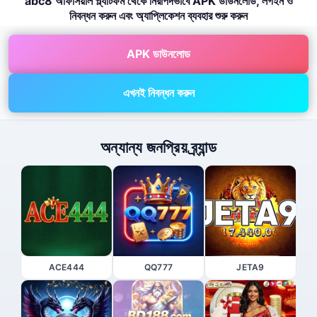
abc8 অফিসিয়াল প্ল্যাটফর্ম থেকে নিরাপদভাবে APK ডাউনলোড, লগইন ও
নিবন্ধন করুন এবং অ্যাপ্লিকেশন ব্যবহার শুরু করুন
APK ডাউনলোড
এখনই নিবন্ধন করুন
অন্যান্য জনপ্রিয় ব্র্যান্ড
ACE444
QQ777
JETA9