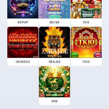
BDPOP
BD188
CEO
HEHE555
XBAJEE
TK10
KX8