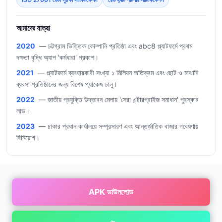
আমাদের যাত্রা
2020
— চট্টগ্রাম ভিত্তিক কোম্পানি প্রতিষ্ঠা এবং abc8 প্ল্যাটফর্মে প্রথম
দক্ষতা বৃদ্ধি অ্যাপ 'কর্মধারা' প্রকাশ।
2021
— প্ল্যাটফর্মে ব্যবহারকারী সংখ্যা ১ মিলিয়ন অতিক্রম এবং ছোট ও মাঝারি
ব্যবসা প্রতিষ্ঠানের জন্য বিশেষ প্যাকেজ চালু।
2022
— জাতীয় প্রযুক্তি উদ্ভাবন মেলায় 'সেরা এন্টারপ্রাইজ সমাধান' পুরস্কার
লাভ।
2023
— ঢাকার প্রধান কার্যালয়ে সম্প্রসারণ এবং আন্তর্জাতিক বাজার গবেষণায়
বিনিয়োগ।
APK ডাউনলোড