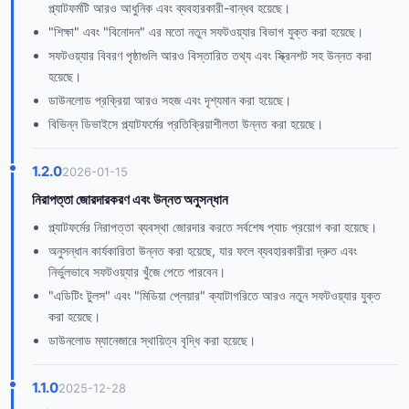
প্ল্যাটফর্মটি আরও আধুনিক এবং ব্যবহারকারী-বান্ধব হয়েছে।
"শিক্ষা" এবং "বিনোদন" এর মতো নতুন সফটওয়্যার বিভাগ যুক্ত করা হয়েছে।
সফটওয়্যার বিবরণ পৃষ্ঠাগুলি আরও বিস্তারিত তথ্য এবং স্ক্রিনশট সহ উন্নত করা
হয়েছে।
ডাউনলোড প্রক্রিয়া আরও সহজ এবং দৃশ্যমান করা হয়েছে।
বিভিন্ন ডিভাইসে প্ল্যাটফর্মের প্রতিক্রিয়াশীলতা উন্নত করা হয়েছে।
1.2.0
2026-01-15
নিরাপত্তা জোরদারকরণ এবং উন্নত অনুসন্ধান
প্ল্যাটফর্মের নিরাপত্তা ব্যবস্থা জোরদার করতে সর্বশেষ প্যাচ প্রয়োগ করা হয়েছে।
অনুসন্ধান কার্যকারিতা উন্নত করা হয়েছে, যার ফলে ব্যবহারকারীরা দ্রুত এবং
নির্ভুলভাবে সফটওয়্যার খুঁজে পেতে পারবেন।
"এডিটিং টুলস" এবং "মিডিয়া প্লেয়ার" ক্যাটাগরিতে আরও নতুন সফটওয়্যার যুক্ত
করা হয়েছে।
ডাউনলোড ম্যানেজারে স্থায়িত্ব বৃদ্ধি করা হয়েছে।
1.1.0
2025-12-28